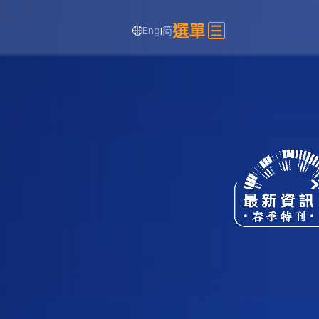
選單
Eng
简
|
分享