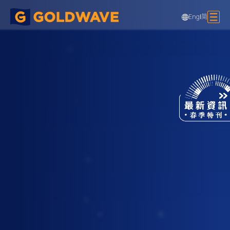
Eng
|
简
西沙 B 地盤