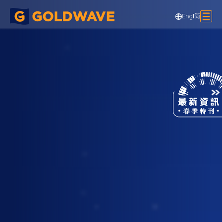
Eng
|
简
布里斯班鋼纜吊橋