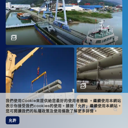
main
descr
achi
solut
relat
foote
我們使用Cookie來提供給您最好的使用者體驗 。繼續使用本網站
表示你接受我們cookies的使用。請按「允許」繼續使用本網站。
圖片庫
您可閱讀我們的私隱政策及使用條款了解更多詳情。
允許