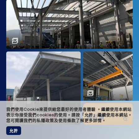
main
descr
achi
solut
relat
foote
我們使用Cookie來提供給您最好的使用者體驗 。繼續使用本網站
表示你接受我們cookies的使用。請按「允許」繼續使用本網站。
圖片庫
您可閱讀我們的私隱政策及使用條款了解更多詳情。
允許