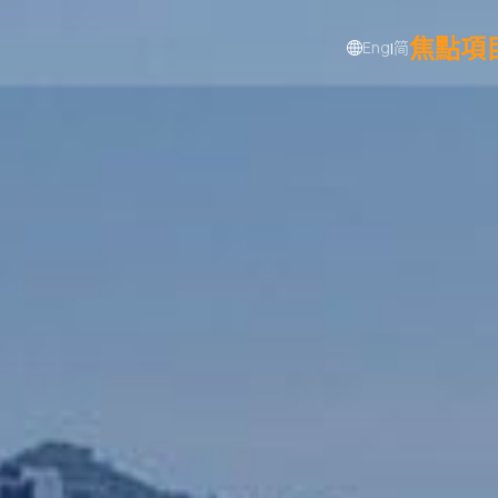
焦點項
Eng
简
|
碼社區隔離設施