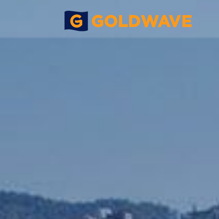
鋼結構工程
組裝合成建築項目
啟德郵輪
>
>