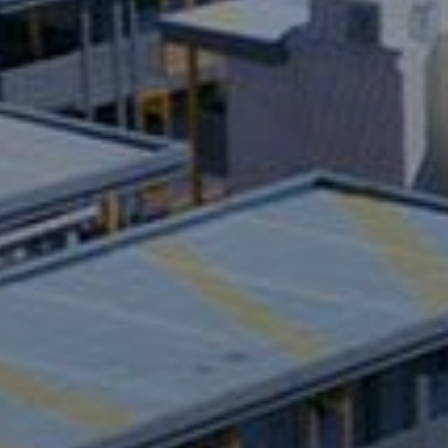
樓宇建設房屋
啟德郵輪碼社區隔離設施 - 
影片