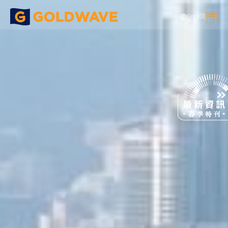
Eng
|
简
鋼結構工程
樓宇建設項目
西九龍站樓宇發展
>
>