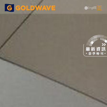
Eng
|
简
樓宇建築及裝飾
焦點項目
蘋果公司專門店旋轉樓梯
>
>