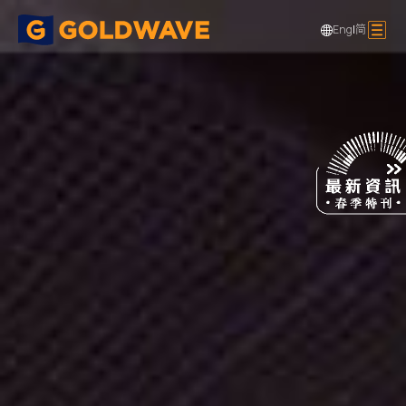
Eng
|
简
樓宇建築及裝飾
焦點項目
香港大學莊月明文娛中心禮堂
>
>