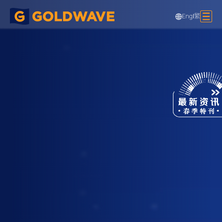
Eng
|
繁
爱丁堡公爵训练营行人桥