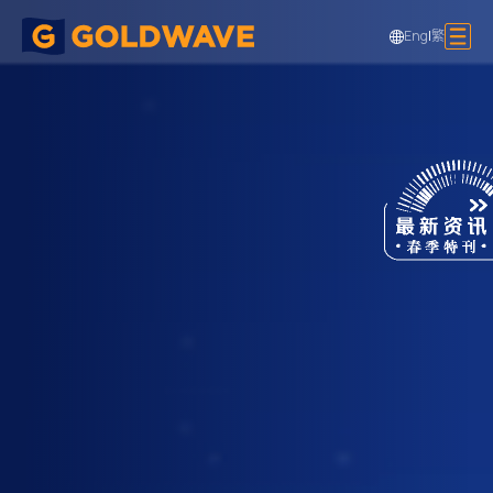
Eng
|
繁
西沙 C 地盘 体育馆