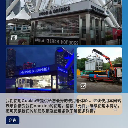
main
descr
achi
solut
relat
foote
我们使用Cookie来提供给您最好的使用者体验 。继续使用本网站
表示你接受我们cookies的使用。请按「允许」继续使用本网站。
图片库
您可阅读我们的私隐政策及使用条款了解更多详情。
允许