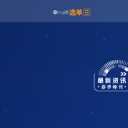
选单
Eng
繁
|
分享