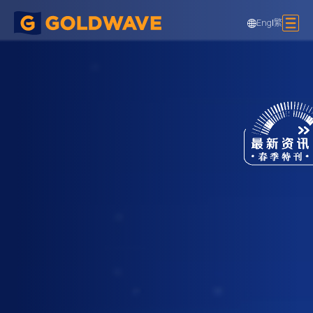
Eng
|
繁
巧明街商业楼宇发展