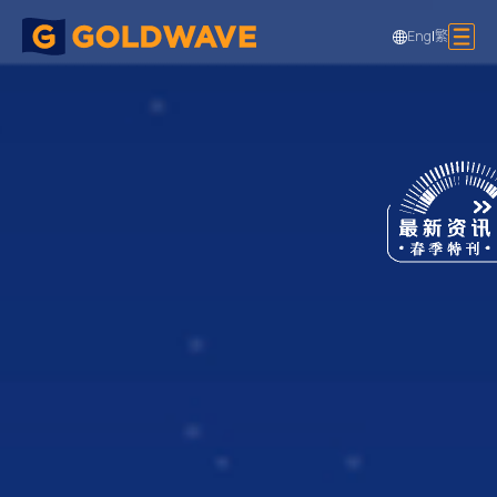
Eng
|
繁