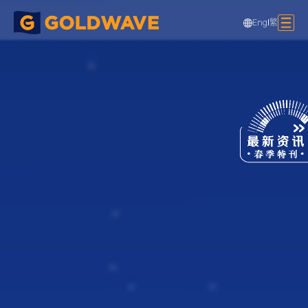
Eng
|
繁